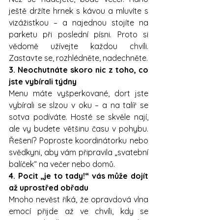
ještě držíte hrnek s kávou a mluvíte s 
vizážistkou – a najednou stojíte na 
parketu při poslední písni. Proto si 
vědomě užívejte každou chvíli. 
Zastavte se, rozhlédněte, nadechněte.
3. Neochutnáte skoro nic z toho, co 
jste vybírali týdny
Menu máte vyšperkované, dort jste 
vybírali se slzou v oku – a na talíř se 
sotva podíváte. Hosté se skvěle nají, 
ale vy budete většinu času v pohybu. 
Řešení? Poproste koordinátorku nebo 
svědkyni, aby vám připravila „svatební 
balíček“ na večer nebo domů.
4. Pocit „je to tady!“ vás může dojít 
až uprostřed obřadu
Mnoho nevěst říká, že opravdová vlna 
emocí přijde až ve chvíli, kdy se 