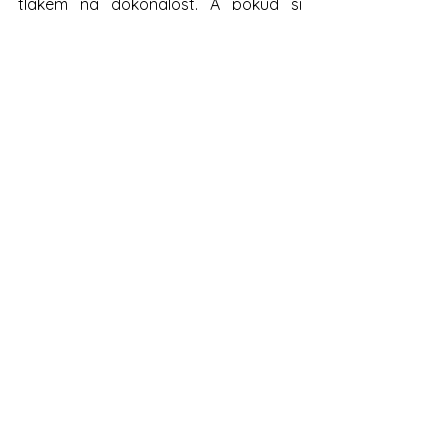
tlakem na dokonalost. A pokud si 
přejete, aby byl opravdu kouzelný – 
klidně se na nás obraťte. Jsme tu pro 
vás. Váš 
Svatební tým Jižní Čechy
Fotografie použité v článku jsou od
Veroniky Husů
.
Zobrazit vše
Nejnovější příspěvky