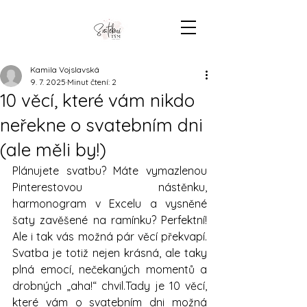
Kamila Vojslavská
9. 7. 2025
Minut čtení: 2
10 věcí, které vám nikdo
neřekne o svatebním dni
(ale měli by!)
Plánujete svatbu? Máte vymazlenou 
Pinterestovou nástěnku, 
harmonogram v Excelu a vysněné 
šaty zavěšené na ramínku? Perfektní! 
Ale i tak vás možná pár věcí překvapí. 
Svatba je totiž nejen krásná, ale taky 
plná emocí, nečekaných momentů a 
drobných „aha!“ chvil.Tady je 10 věcí, 
které vám o svatebním dni možná 