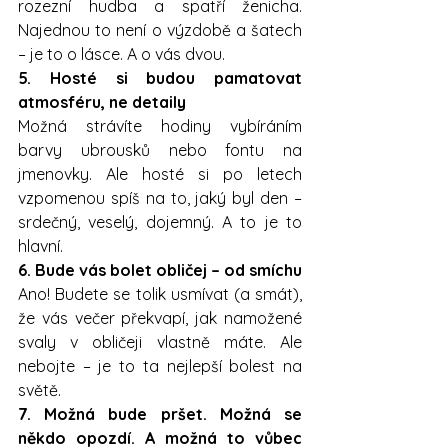
rozezní hudba a spatří ženicha. 
Najednou to není o výzdobě a šatech 
– je to o lásce. A o vás dvou.
5. Hosté si budou pamatovat 
atmosféru, ne detaily
Možná strávíte hodiny vybíráním 
barvy ubrousků nebo fontu na 
jmenovky. Ale hosté si po letech 
vzpomenou spíš na to, jaký byl den – 
srdečný, veselý, dojemný. A to je to 
hlavní.
6. Bude vás bolet obličej – od smíchu
Ano! Budete se tolik usmívat (a smát), 
že vás večer překvapí, jak namožené 
svaly v obličeji vlastně máte. Ale 
nebojte – je to ta nejlepší bolest na 
světě.
7. Možná bude pršet. Možná se 
někdo opozdí. A možná to vůbec 