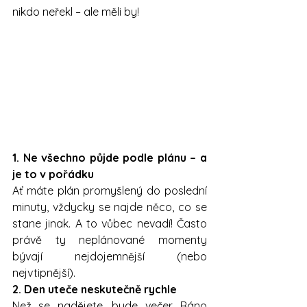
nikdo neřekl – ale měli by!
1. Ne všechno půjde podle plánu – a 
je to v pořádku
Ať máte plán promyšlený do poslední 
minuty, vždycky se najde něco, co se 
stane jinak. A to vůbec nevadí! Často 
právě ty neplánované momenty 
bývají nejdojemnější (nebo 
nejvtipnější).
2. Den uteče neskutečně rychle
Než se nadějete, bude večer. Ráno 