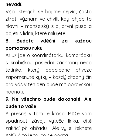
nevadí.
Věci, kterých se bojíme nejvíc, často 
ztratí význam ve chvíli, kdy přijde to 
hlavní – manželský slib, první pusa a 
objetí s lidmi, které milujete.
8. Budete vděční za každou 
pomocnou ruku
Ať už jde o koordinátorku, kamarádku 
s krabičkou poslední záchrany nebo 
tatínka, který odpoledne přiveze 
zapomenuté kytky – každý drobný čin 
pro vás v ten den bude mít obrovskou 
hodnotu.
9. Ne všechno bude dokonalé. Ale 
bude to vaše.
A přesně v tom je krása. Může vám 
spadnout závoj, vyteče linka, dítě 
zakřičí při obřadu… Ale vy si řeknete 
ANO. A to je to, co se počítá.