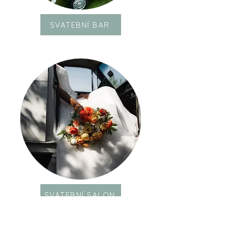
fOTOGRAF
SVATEBNÍ BAR
fLORISTKA
SVATEBNÍ SALON