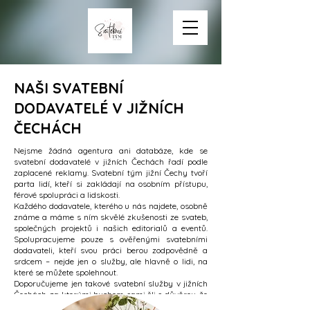
NAŠI SVATEBNÍ
DODAVATELÉ V JIŽNÍCH
ČECHÁCH
Nejsme žádná agentura ani databáze, kde se
svatební dodavatelé v jižních Čechách řadí podle
zaplacené reklamy. Svatební tým jižní Čechy tvoří
parta lidí, kteří si zakládají na osobním přístupu,
férové spolupráci a lidskosti.
Každého dodavatele, kterého u nás najdete, osobně
známe a máme s ním skvělé zkušenosti ze svateb,
společných projektů i našich editorialů a eventů.
Spolupracujeme pouze s ověřenými svatebními
dodavateli, kteří svou práci berou zodpovědně a
srdcem – nejde jen o služby, ale hlavně o lidi, na
které se můžete spolehnout.
Doporučujeme jen takové svatební služby v jižních
Čechách, za kterými bychom sami šli s důvěrou, že
se o vás bude dobře postaráno. Svatební tým jižní