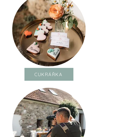
Čechy funguje zcela bez provizí, protože pro nás je
klíčová kvalita, férovost a dlouhodobá svatební
spolupráce.
CUKRÁŘKA