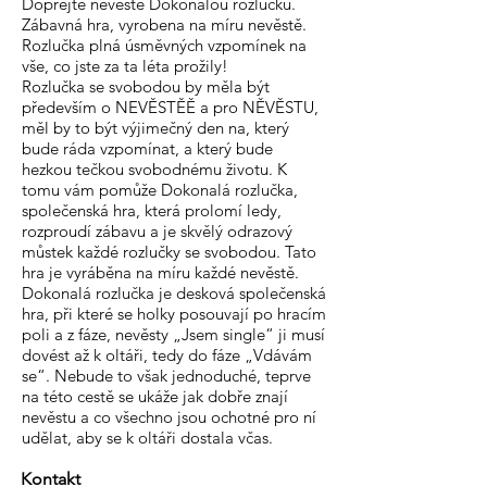
Dopřejte nevěstě Dokonalou rozlučku.
Zábavná hra, vyrobena na míru nevěstě.
Rozlučka plná úsměvných vzpomínek na
vše, co jste za ta léta prožily!
Rozlučka se svobodou by měla být
především o NEVĚSTĚĚ a pro NĚVĚSTU,
měl by to být výjimečný den na, který
bude ráda vzpomínat, a který bude
hezkou tečkou svobodnému životu. K
tomu vám pomůže Dokonalá rozlučka,
společenská hra, která prolomí ledy,
rozproudí zábavu a je skvělý odrazový
můstek každé rozlučky se svobodou. Tato
hra je vyráběna na míru každé nevěstě.
Dokonalá rozlučka je desková společenská
hra, při které se holky posouvají po hracím
poli a z fáze, nevěsty „Jsem single“ ji musí
dovést až k oltáři, tedy do fáze „Vdávám
se“. Nebude to však jednoduché, teprve
na této cestě se ukáže jak dobře znají
nevěstu a co všechno jsou ochotné pro ní
udělat, aby se k oltáři dostala včas.
Kontakt