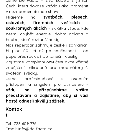
Jsme De Facto – živá kapela z jižních
Čech, která dokáže každou akci proměnit
v nezapomenutelnou show.
Hrajeme na
svatbách
,
plesech
,
oslavách
,
firemních večírcích
i
soukromých akcích
– zkrátka všude, kde
nesmí chybět energie, dobrá nálada a
hudba, která roztančí hosty.
Náš repertoár zahrnuje české i zahraniční
hity od 80. let až po současnost – od
popu přes rock až po taneční klasiky.
Zajistíme kompletní ozvučení akce včetně
zapůjčení mikrofonů pro moderátory či
svatební svědky.
Jsme profesionálové s osobním
přístupem a smyslem pro atmosféru –
vždy se přizpůsobíme vašim
představám a zajistíme, aby si vaši
hosté odnesli skvělý zážitek.
Kontak
t
Tel.:
728 609 776
Email: info@de-facto.cz