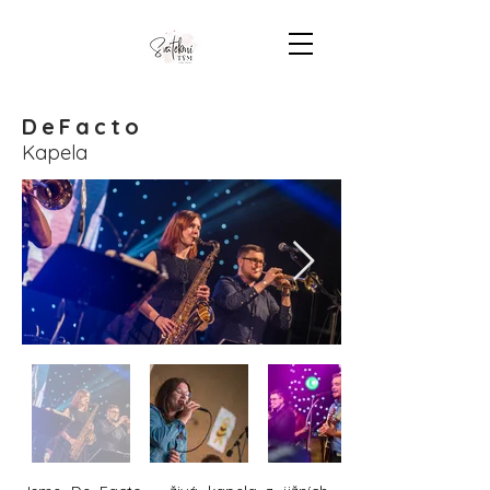
DeFacto
Kapela