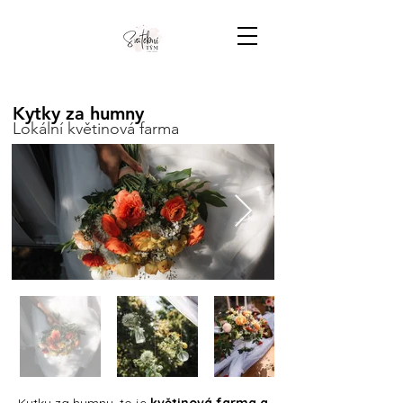
Kytky za humny
Lokální květinová farma