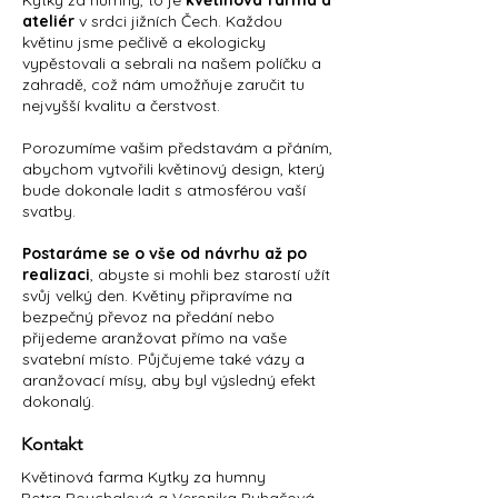
Kytky za humny, to je
květinová farma a
ateliér
v srdci jižních Čech. Každou
květinu jsme pečlivě a ekologicky
vypěstovali a sebrali na našem políčku a
zahradě, což nám umožňuje zaručit tu
nejvyšší kvalitu a čerstvost.
Porozumíme vašim představám a přáním,
abychom vytvořili květinový design, který
bude dokonale ladit s atmosférou vaší
svatby.
Postaráme se o vše od návrhu až po
realizaci
, abyste si mohli bez starostí užít
svůj velký den. Květiny připravíme na
bezpečný převoz na předání nebo
přijedeme aranžovat přímo na vaše
svatební místo. Půjčujeme také vázy a
aranžovací mísy, aby byl výsledný efekt
dokonalý.
Kontakt
Květinová farma Kytky za humny