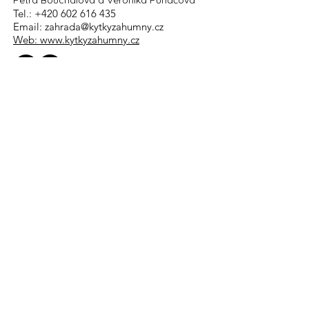
Petra Bouchalová a Veronika Puhačová
Tel.:
+420 602 616 435
Email:
zahrada@kytkyzahumny.cz
Web: www.kytkyzahumny.cz
Další dodavatelé
Svatební tým jižní Čechy
Mánesova 390/74, 370 01
České Budějovice
Kontaktujte nás
Spolupráce se Svatebním týmem