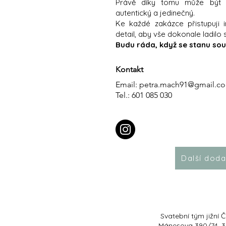
Právě díky tomu může být v
autentický a jedinečný.
Ke každé zakázce přistupuji i
detail, aby vše dokonale ladil
Budu ráda, když se stanu sou
Kontakt
Email:
petra.mach91@gmail.c
Tel.: 601 085 030
Další doda
Svatební tým jižní 
Mánesova 390/74, 3