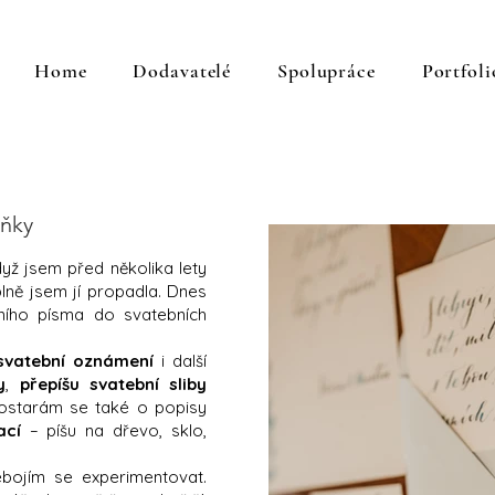
Home
Dodavatelé
Spolupráce
Portfoli
lňky
dyž jsem před několika lety
plně jsem jí propadla. Dnes
ního písma do svatebních
svatební oznámení
i další
y
,
přepíšu svatební sliby
Postarám se také o popisy
ací
– píšu na dřevo, sklo,
bojím se experimentovat.