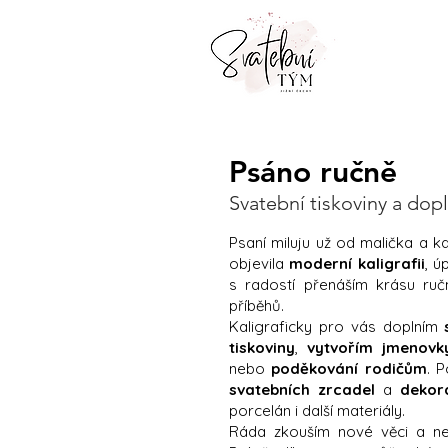
Psáno ručně
Svatební tiskoviny a dop
Psaní miluju už od malička a k
objevila
moderní kaligrafii
, ú
s radostí přenáším krásu ruč
příběhů.
Kaligraficky pro vás doplním
tiskoviny
,
vytvořím jmenovk
nebo
poděkování rodičům
. 
svatebních zrcadel
a
dekor
porcelán i další materiály.
Ráda zkouším nové věci a ne