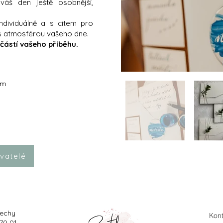
áš den ještě osobnější,
ndividuálně a s citem pro
o s atmosférou vašeho dne.
částí vašeho příběhu.
om
vatelé
Čechy
Kont
70 01